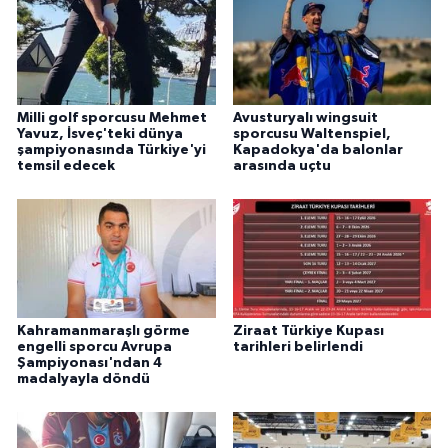
Milli golf sporcusu Mehmet
Avusturyalı wingsuit
Yavuz, İsveç'teki dünya
sporcusu Waltenspiel,
şampiyonasında Türkiye'yi
Kapadokya'da balonlar
temsil edecek
arasında uçtu
Kahramanmaraşlı görme
Ziraat Türkiye Kupası
engelli sporcu Avrupa
tarihleri belirlendi
Şampiyonası'ndan 4
madalyayla döndü