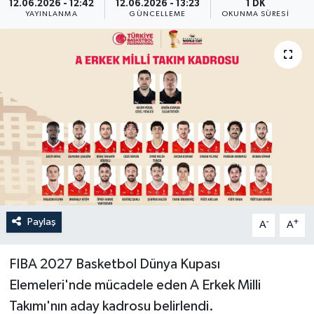
12.06.2026 - 12:42
12.06.2026 - 13:23
1 DK
YAYINLANMA
GÜNCELLEME
OKUNMA SÜRESI
ÖZEL HABER
RÖPORTAJLAR
SAĞLIK
SİYASET
GÜNCEL
SPOR
Paylaş
-
+
A
A
YAŞAM
FIBA 2027 Basketbol Dünya Kupası
Yerel
Elemeleri'nde mücadele eden A Erkek Milli
Takımı'nın aday kadrosu belirlendi.