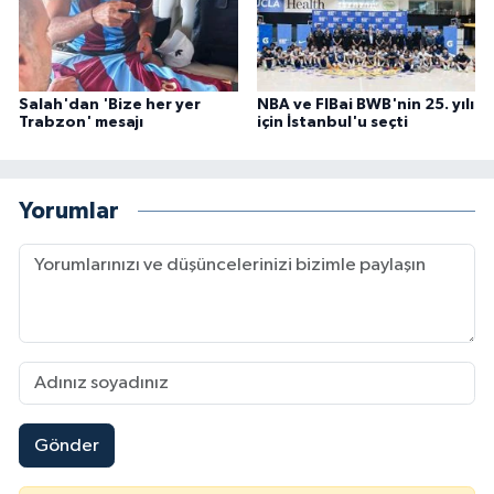
Salah'dan 'Bize her yer
NBA ve FIBai BWB'nin 25. yılı
Trabzon' mesajı
için İstanbul'u seçti
Yorumlar
Gönder