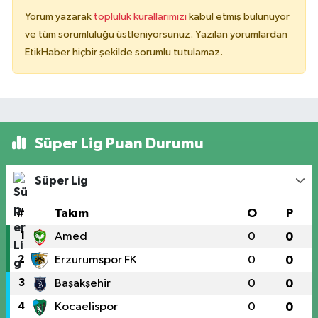
Yorum yazarak
topluluk kurallarımızı
kabul etmiş bulunuyor
ve tüm sorumluluğu üstleniyorsunuz. Yazılan yorumlardan
EtikHaber hiçbir şekilde sorumlu tutulamaz.
Süper Lig Puan Durumu
Süper Lig
#
Takım
O
P
1
Amed
0
0
2
Erzurumspor FK
0
0
3
Başakşehir
0
0
4
Kocaelispor
0
0