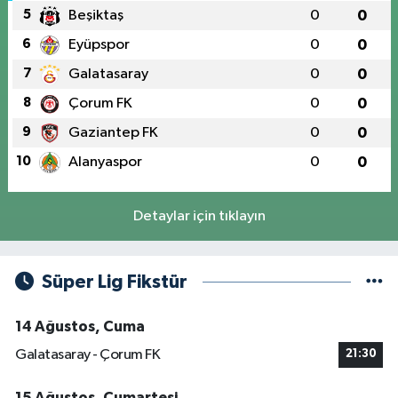
5
Beşiktaş
0
0
6
Eyüpspor
0
0
7
Galatasaray
0
0
8
Çorum FK
0
0
9
Gaziantep FK
0
0
10
Alanyaspor
0
0
Detaylar için tıklayın
Süper Lig Fikstür
14 Ağustos, Cuma
Galatasaray - Çorum FK
21:30
15 Ağustos, Cumartesi