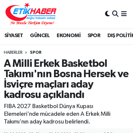
BİLİM-TEKNOLOJİ
Nöbetçi Eczaneler
SİYASET
GÜNCEL
EKONOMİ
SPOR
DIŞ POLİTİ
DIŞ POLİTİKA
Hava Durumu
DÜNYA
İstanbul Namaz Vakitleri
HABERLER
SPOR
A Milli Erkek Basketbol
EĞİTİM GENÇLİK
Trafik Durumu
Takımı'nın Bosna Hersek ve
İsviçre maçları aday
EKONOMİ
Süper Lig Puan Durumu ve Fikstür
kadrosu açıklandı
KÖŞE YAZILARI
Tüm Manşetler
FIBA 2027 Basketbol Dünya Kupası
KÜLTÜR-SANAT-MAGAZİN
Son Dakika Haberleri
Elemeleri'nde mücadele eden A Erkek Milli
Takımı'nın aday kadrosu belirlendi.
MEDYA
Haber Arşivi