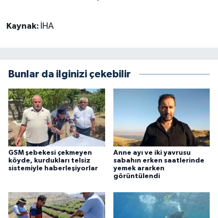
Kaynak:
İHA
Bunlar da ilginizi çekebilir
GSM şebekesi çekmeyen
Anne ayı ve iki yavrusu
köyde, kurdukları telsiz
sabahın erken saatlerinde
sistemiyle haberleşiyorlar
yemek ararken
görüntülendi