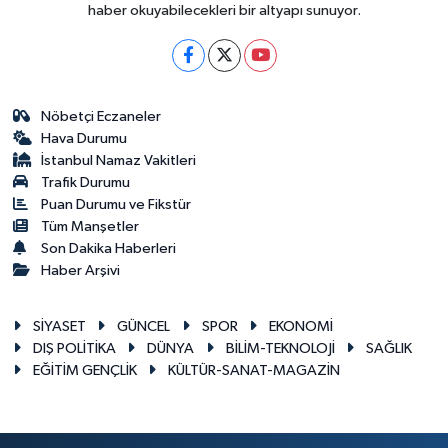
haber okuyabilecekleri bir altyapı sunuyor.
Nöbetçi Eczaneler
Hava Durumu
İstanbul Namaz Vakitleri
Trafik Durumu
Puan Durumu ve Fikstür
Tüm Manşetler
Son Dakika Haberleri
Haber Arşivi
SİYASET
GÜNCEL
SPOR
EKONOMİ
DIŞ POLİTİKA
DÜNYA
BİLİM-TEKNOLOJİ
SAĞLIK
EĞİTİM GENÇLİK
KÜLTÜR-SANAT-MAGAZİN