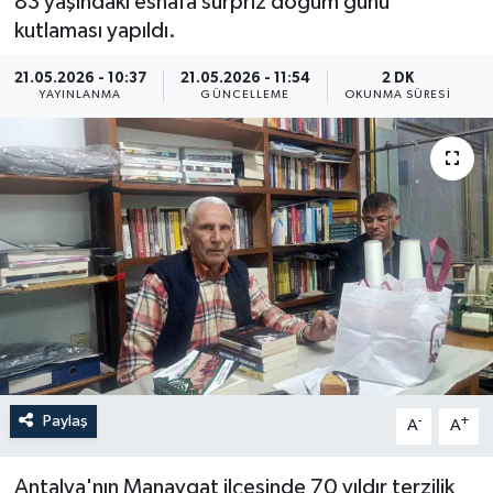
83 yaşındaki esnafa sürpriz doğum günü
kutlaması yapıldı.
ÖZEL HABER
21.05.2026 - 10:37
21.05.2026 - 11:54
2 DK
RÖPORTAJLAR
YAYINLANMA
GÜNCELLEME
OKUNMA SÜRESI
SAĞLIK
SİYASET
GÜNCEL
SPOR
YAŞAM
Paylaş
-
+
A
A
Yerel
Antalya'nın Manavgat ilçesinde 70 yıldır terzilik