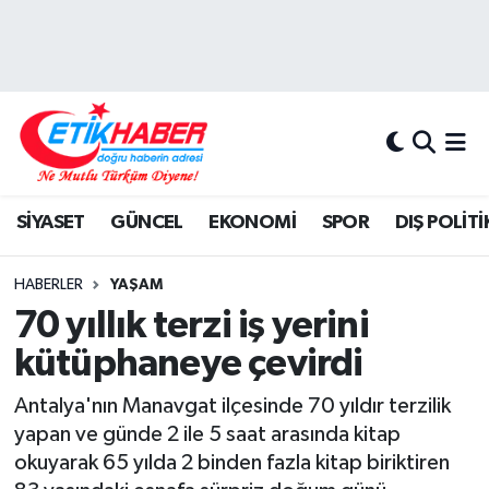
BİLİM-TEKNOLOJİ
Nöbetçi Eczaneler
DIŞ POLİTİKA
Hava Durumu
DÜNYA
İstanbul Namaz Vakitleri
SİYASET
GÜNCEL
EKONOMİ
SPOR
DIŞ POLİTİ
EĞİTİM GENÇLİK
Trafik Durumu
HABERLER
YAŞAM
EKONOMİ
Süper Lig Puan Durumu ve Fikstür
70 yıllık terzi iş yerini
kütüphaneye çevirdi
KÖŞE YAZILARI
Tüm Manşetler
Antalya'nın Manavgat ilçesinde 70 yıldır terzilik
KÜLTÜR-SANAT-MAGAZİN
Son Dakika Haberleri
yapan ve günde 2 ile 5 saat arasında kitap
okuyarak 65 yılda 2 binden fazla kitap biriktiren
MEDYA
Haber Arşivi