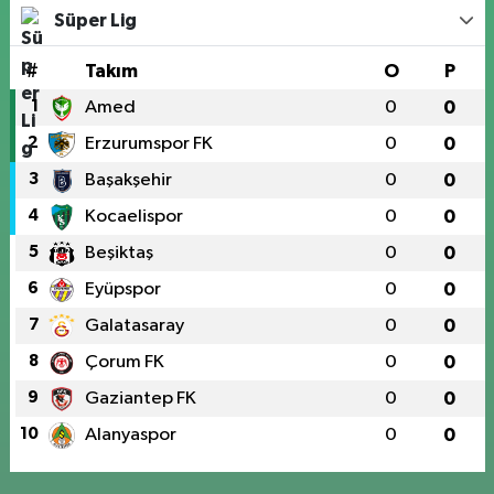
Süper Lig
#
Takım
O
P
1
Amed
0
0
2
Erzurumspor FK
0
0
3
Başakşehir
0
0
4
Kocaelispor
0
0
5
Beşiktaş
0
0
6
Eyüpspor
0
0
7
Galatasaray
0
0
8
Çorum FK
0
0
9
Gaziantep FK
0
0
10
Alanyaspor
0
0