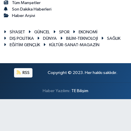
Tüm Manşetler
Son Dakika Haberleri
Haber Arşivi
SİYASET
GÜNCEL
SPOR
EKONOMİ
DIŞ POLİTİKA
DÜNYA
BİLİM-TEKNOLOJİ
SAĞLIK
EĞİTİM GENÇLİK
KÜLTÜR-SANAT-MAGAZİN
RSS
Copyright © 2023. Her hakkı saklıdır.
Haber Yazılımı:
TE Bilişim