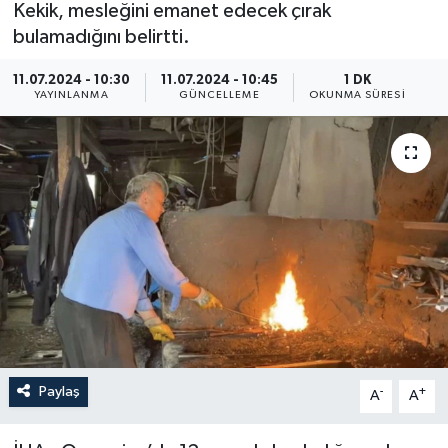
Kekik, mesleğini emanet edecek çırak
ÖZEL HABER
bulamadığını belirtti.
11.07.2024 - 10:30
11.07.2024 - 10:45
1 DK
RÖPORTAJLAR
YAYINLANMA
GÜNCELLEME
OKUNMA SÜRESI
SAĞLIK
SİYASET
GÜNCEL
SPOR
YAŞAM
Yerel
Paylaş
-
+
A
A