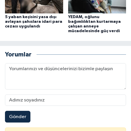
5 yaban keçisini yasa dışı
YEDAM, oğlunu
avlayan şahıslara idari para
bağımlılıktan kurtarmaya
cezası uygulandı
çalışan anneye
mücadelesinde güç verdi
Yorumlar
Gönder