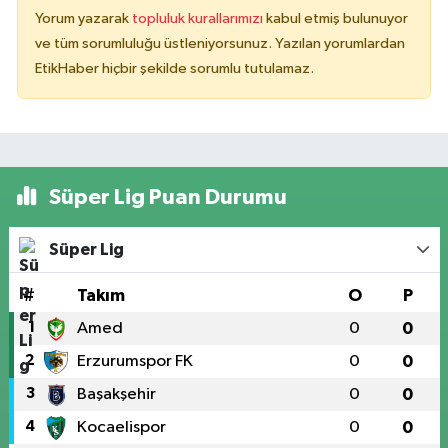
Yorum yazarak
topluluk kurallarımızı
kabul etmiş bulunuyor
ve tüm sorumluluğu üstleniyorsunuz. Yazılan yorumlardan
EtikHaber hiçbir şekilde sorumlu tutulamaz.
Süper Lig Puan Durumu
Süper Lig
#
Takım
O
P
1
Amed
0
0
2
Erzurumspor FK
0
0
3
Başakşehir
0
0
4
Kocaelispor
0
0