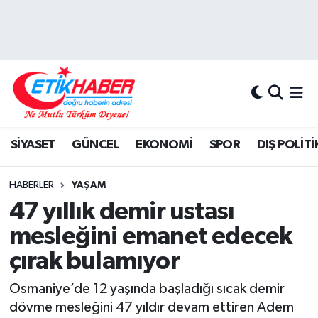
BİLİM-TEKNOLOJİ
Nöbetçi Eczaneler
DIŞ POLİTİKA
Hava Durumu
DÜNYA
İstanbul Namaz Vakitleri
SİYASET
GÜNCEL
EKONOMİ
SPOR
DIŞ POLİTİ
EĞİTİM GENÇLİK
Trafik Durumu
HABERLER
YAŞAM
EKONOMİ
Süper Lig Puan Durumu ve Fikstür
47 yıllık demir ustası
mesleğini emanet edecek
KÖŞE YAZILARI
Tüm Manşetler
çırak bulamıyor
KÜLTÜR-SANAT-MAGAZİN
Son Dakika Haberleri
Osmaniye’de 12 yaşında başladığı sıcak demir
dövme mesleğini 47 yıldır devam ettiren Adem
MEDYA
Haber Arşivi