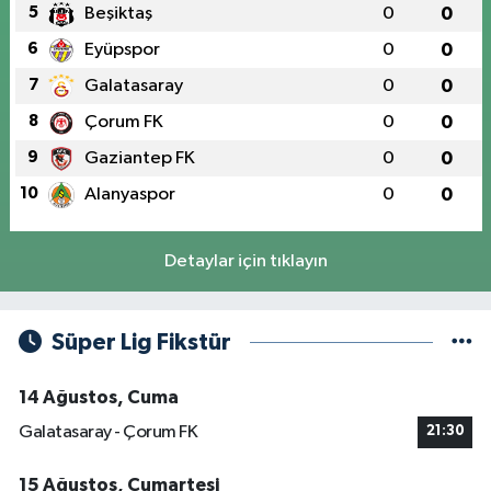
5
Beşiktaş
0
0
6
Eyüpspor
0
0
7
Galatasaray
0
0
8
Çorum FK
0
0
9
Gaziantep FK
0
0
10
Alanyaspor
0
0
Detaylar için tıklayın
Süper Lig Fikstür
14 Ağustos, Cuma
Galatasaray - Çorum FK
21:30
15 Ağustos, Cumartesi