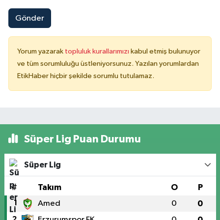
Gönder
Yorum yazarak
topluluk kurallarımızı
kabul etmiş bulunuyor
ve tüm sorumluluğu üstleniyorsunuz. Yazılan yorumlardan
EtikHaber hiçbir şekilde sorumlu tutulamaz.
Süper Lig Puan Durumu
Süper Lig
#
Takım
O
P
1
Amed
0
0
2
Erzurumspor FK
0
0