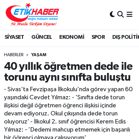
BİLİM-TEKNOLOJİ
Nöbetçi Eczaneler
SİYASET
GÜNCEL
EKONOMİ
SPOR
DIŞ POLİTİ
DIŞ POLİTİKA
Hava Durumu
DÜNYA
İstanbul Namaz Vakitleri
HABERLER
YAŞAM
40 yıllık öğretmen dede ile
EĞİTİM GENÇLİK
Trafik Durumu
torunu aynı sınıfta buluştu
EKONOMİ
Süper Lig Puan Durumu ve Fikstür
- Sivas'ta Fevzipaşa İlkokulu'nda görev yapan 60
yaşındaki Cevdet Yılmaz: - 'Sınıfta dede torun
KÖŞE YAZILARI
Tüm Manşetler
ilişkisi değil öğretmen öğrenci ilişkisi içinde
devam ediyoruz. Okul çıkışında dede torun
KÜLTÜR-SANAT-MAGAZİN
Son Dakika Haberleri
oluyoruz' - İlkokul 2. sınıf öğrencisi Kerem Edis
Yılmaz: - 'Dedemi mahcup etmemek için başarılı
MEDYA
Haber Arşivi
bir öğrenci olmaya çalışıyorum'