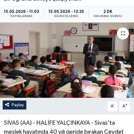
ÖZEL HABER
15.05.2026 - 11:03
15.05.2026 - 13:35
2 DK
YAYINLANMA
GÜNCELLEME
OKUNMA SÜRESI
RÖPORTAJLAR
SAĞLIK
SİYASET
GÜNCEL
SPOR
YAŞAM
Paylaş
-
+
A
A
Yerel
SİVAS (AA) - HALİFE YALÇINKAYA - Sivas'ta
meslek hayatında 40 yılı geride bırakan Cevdet