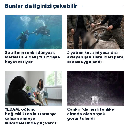
Bunlar da ilginizi çekebilir
Su altının renkli dünyası,
5 yaban keçisini yasa dışı
Marmaris'e dalış turizmiyle
avlayan şahıslara idari para
hayat veriyor
cezası uygulandı
YEDAM, oğlunu
Çankırı'da nesli tehlike
bağımlılıktan kurtarmaya
altında olan vaşak
çalışan anneye
görüntülendi
mücadelesinde güç verdi