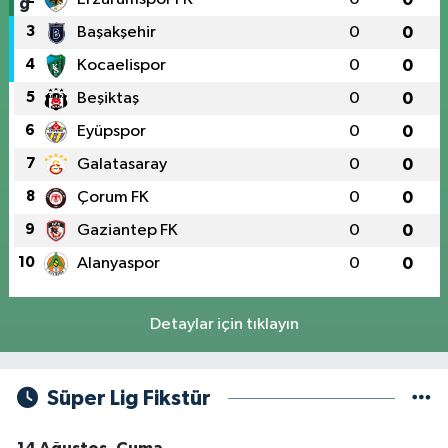
3
Başakşehir
0
0
4
Kocaelispor
0
0
5
Beşiktaş
0
0
6
Eyüpspor
0
0
7
Galatasaray
0
0
8
Çorum FK
0
0
9
Gaziantep FK
0
0
10
Alanyaspor
0
0
Detaylar için tıklayın
Süper Lig Fikstür