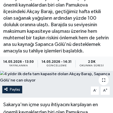
önemli kaynaklardan biri olan Pamukova
ÖZEL HABER
ilçesindeki Akçay Barajı, geçtiğimiz hafta etkili
olan sağanak yağışların ardından yüzde 100
RÖPORTAJLAR
doluluk oranına ulaştı. Barajda su seviyesinin
maksimum kapasiteye ulaşması üzerine hem
SAĞLIK
muhtemel bir taşkın riskini önlemek hem de şehrin
ana su kaynağı Sapanca Gölü'nü desteklemek
SİYASET
amacıyla su tahliye işlemleri başlatıldı.
GÜNCEL
14.05.2026 - 13:50
14.05.2026 - 14:31
2 DK
YAYINLANMA
GÜNCELLEME
OKUNMA SÜRESI
SPOR
YAŞAM
Paylaş
-
+
A
A
Yerel
Sakarya'nın içme suyu ihtiyacını karşılayan en
önemli kaynaklardan biri olan Pamukova