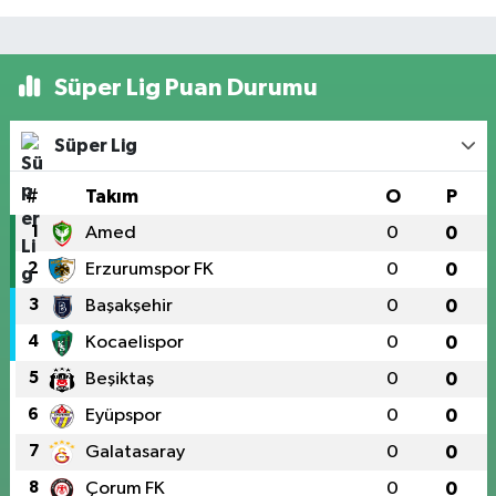
Süper Lig Puan Durumu
Süper Lig
#
Takım
O
P
1
Amed
0
0
2
Erzurumspor FK
0
0
3
Başakşehir
0
0
4
Kocaelispor
0
0
5
Beşiktaş
0
0
6
Eyüpspor
0
0
7
Galatasaray
0
0
8
Çorum FK
0
0