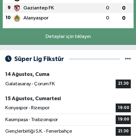
9
Gaziantep FK
0
0
10
Alanyaspor
0
0
Detaylar için tıklayın
Süper Lig Fikstür
14 Ağustos, Cuma
Galatasaray - Çorum FK
21:30
15 Ağustos, Cumartesi
Konyaspor - Rizespor
19:00
Kasımpaşa - Trabzonspor
19:00
Gençlerbirliği S.K. - Fenerbahçe
21:30