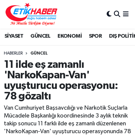
BİLİM-TEKNOLOJİ
Nöbetçi Eczaneler
SİYASET
GÜNCEL
EKONOMİ
SPOR
DIŞ POLİTİ
DIŞ POLİTİKA
Hava Durumu
DÜNYA
İstanbul Namaz Vakitleri
HABERLER
GÜNCEL
11 ilde eş zamanlı
EĞİTİM GENÇLİK
Trafik Durumu
'NarkoKapan-Van'
uyuşturucu operasyonu:
EKONOMİ
Süper Lig Puan Durumu ve Fikstür
78 gözaltı
KÖŞE YAZILARI
Tüm Manşetler
Van Cumhuriyet Başsavcılığı ve Narkotik Suçlarla
KÜLTÜR-SANAT-MAGAZİN
Son Dakika Haberleri
Mücadele Başkanlığı koordinesinde 3 aylık teknik
takip sonucu 11 farklı ilde eş zamanlı düzenlenen
MEDYA
Haber Arşivi
'NarkoKapan-Van' uyuşturucu operasyonunda 78