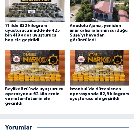
71 ilde 832 kilogram
Anadolu Ajansı, yeniden
uyuşturucu madde ile 425
imar çalışmalarının sürdüğü
bin 419 adet uyuşturucu
Şuşa'yı havadan
hap ele geçirildi
görüntüledi
Beylikdüzü'nde uyuşturucu
İstanbul'da düzenlenen
operasyonu: 62 kilo eroin
operasyonda 62,9 kilogram
ve metamfetamin ele
uyuşturucu ele geçirildi
geçirildi
Yorumlar