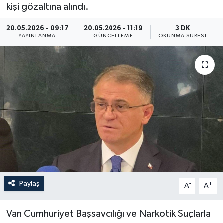
kişi gözaltına alındı.
ÖZEL HABER
20.05.2026 - 09:17
20.05.2026 - 11:19
3 DK
YAYINLANMA
GÜNCELLEME
OKUNMA SÜRESI
RÖPORTAJLAR
SAĞLIK
SİYASET
GÜNCEL
SPOR
YAŞAM
Paylaş
-
+
A
A
Yerel
Van Cumhuriyet Başsavcılığı ve Narkotik Suçlarla