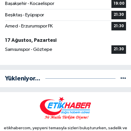
Başakşehir - Kocaelispor
19:00
Beşiktaş - Eyüpspor
21:30
Amed - Erzurumspor FK
21:30
17 Ağustos, Pazartesi
Samsunspor - Göztepe
21:30
Yükleniyor...
etikhabercom, yepyeni temasıyla sizleri buluştururken, sadelik ve