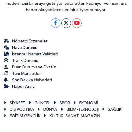
modernizmi bir araya getiriyor. Şatafattan kaçınıyor ve insanlara
haber okuyabilecekleri bir altyapı sunuyor.
Nöbetçi Eczaneler
Hava Durumu
İstanbul Namaz Vakitleri
Trafik Durumu
Puan Durumu ve Fikstür
Tüm Manşetler
Son Dakika Haberleri
Haber Arşivi
SİYASET
GÜNCEL
SPOR
EKONOMİ
DIŞ POLİTİKA
DÜNYA
BİLİM-TEKNOLOJİ
SAĞLIK
EĞİTİM GENÇLİK
KÜLTÜR-SANAT-MAGAZİN