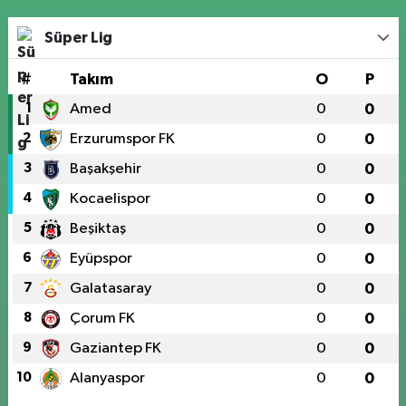
Süper Lig
#
Takım
O
P
1
Amed
0
0
2
Erzurumspor FK
0
0
3
Başakşehir
0
0
4
Kocaelispor
0
0
5
Beşiktaş
0
0
6
Eyüpspor
0
0
7
Galatasaray
0
0
8
Çorum FK
0
0
9
Gaziantep FK
0
0
10
Alanyaspor
0
0